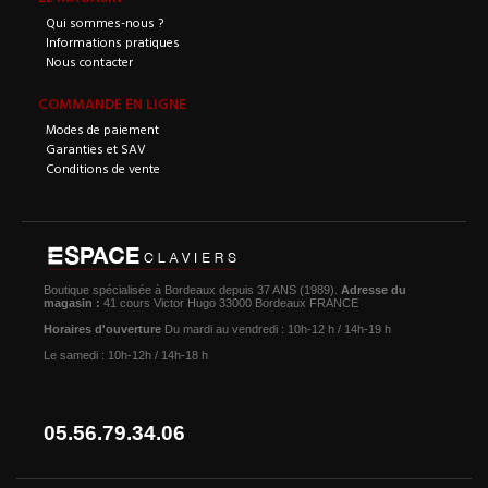
Qui sommes-nous ?
Informations pratiques
Nous contacter
COMMANDE EN LIGNE
Modes de paiement
Garanties et SAV
Conditions de vente
Boutique spécialisée à Bordeaux depuis 37 ANS (1989).
Adresse du
magasin :
41 cours Victor Hugo 33000 Bordeaux FRANCE
Horaires d'ouverture
Du mardi au vendredi : 10h-12 h / 14h-19 h
Le samedi : 10h-12h / 14h-18 h
05.56.79.34.06