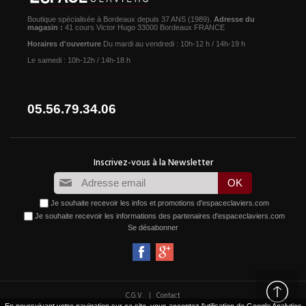
Boutique spécialisée à Bordeaux depuis 37 ANS (1989).
Adresse du
magasin :
41 cours Victor Hugo 33000 Bordeaux FRANCE
Horaires d'ouverture
Du mardi au vendredi : 10h-12 h / 14h-19 h
Le samedi : 10h-12h / 14h-18 h
05.56.79.34.06
Je souhaite recevoir les infos et promotions d'espaceclaviers.com
Je souhaite recevoir les informations des partenaires d'espaceclaviers.com
Se désabonner
|
C.G.V.
Contact