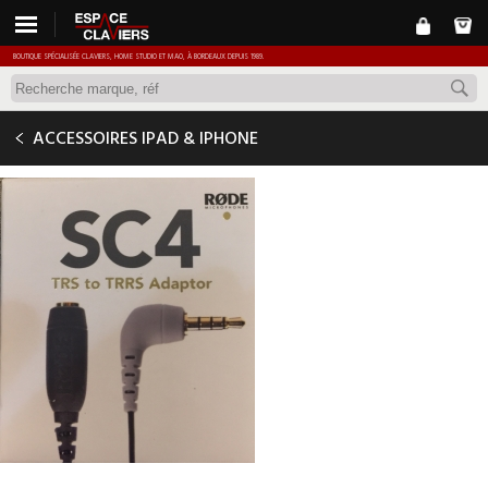
BOUTIQUE SPÉCIALISÉE CLAVIERS, HOME STUDIO ET MAO, À BORDEAUX DEPUIS 1989.
RODE SC4
ACCESSOIRES IPAD & IPHONE