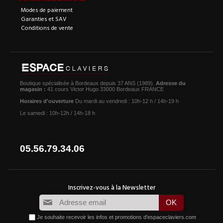
Modes de paiement
Garanties et SAV
Conditions de vente
Boutique spécialisée à Bordeaux depuis 37 ANS (1989).
Adresse du
magasin :
41 cours Victor Hugo 33000 Bordeaux FRANCE
Horaires d'ouverture
Du mardi au vendredi : 10h-12 h / 14h-19 h
Le samedi : 10h-12h / 14h-18 h
05.56.79.34.06
Je souhaite recevoir les infos et promotions d'espaceclaviers.com