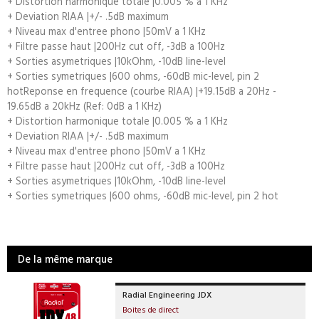
+ Distortion harmonique totale |0.005 % a 1 KHz
+ Deviation RIAA |+/- .5dB maximum
+ Niveau max d'entree phono |50mV a 1 KHz
+ Filtre passe haut |200Hz cut off, -3dB a 100Hz
+ Sorties asymetriques |10kOhm, -10dB line-level
+ Sorties symetriques |600 ohms, -60dB mic-level, pin 2
hotReponse en frequence (courbe RIAA) |+19.15dB a 20Hz -
19.65dB a 20kHz (Ref: 0dB a 1 KHz)
+ Distortion harmonique totale |0.005 % a 1 KHz
+ Deviation RIAA |+/- .5dB maximum
+ Niveau max d'entree phono |50mV a 1 KHz
+ Filtre passe haut |200Hz cut off, -3dB a 100Hz
+ Sorties asymetriques |10kOhm, -10dB line-level
+ Sorties symetriques |600 ohms, -60dB mic-level, pin 2 hot
De la même marque
Radial Engineering JDX
Boites de direct