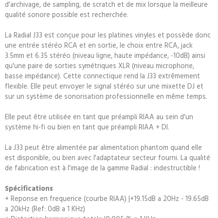
d'archivage, de sampling, de scratch et de mix lorsque la meilleure
qualité sonore possible est recherchée.
La Radial J33 est conçue pour les platines vinyles et possède donc
une entrée stéréo RCA et en sortie, le choix entre RCA, jack
3.5mm et 6.35 stéréo (niveau ligne, haute impédance, -10dB) ainsi
qu'une paire de sorties symétriques XLR (niveau microphone,
basse impédance). Cette connectique rend la J33 extrêmement
flexible. Elle peut envoyer le signal stéréo sur une mixette DJ et
sur un système de sonorisation professionnelle en même temps.
Elle peut être utilisée en tant que préampli RIAA au sein d'un
système hi-fi ou bien en tant que préampli RIAA + DI.
La J33 peut être alimentée par alimentation phantom quand elle
est disponible, ou bien avec l'adaptateur secteur fourni. La qualité
de fabrication est à l'image de la gamme Radial : indestructible !
Spécifications
+ Reponse en frequence (courbe RIAA) |+19.15dB a 20Hz - 19.65dB
a 20kHz (Ref: 0dB a 1 KHz)