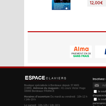
12,00€
Boutique spécialisée à Bordeaux depuis 37 ANS
(1989).
Adresse du magasin :
41 cours Victor Hugo
33000 Bordeaux FRANCE
Je souh
d'espacecl
Horaires d'ouverture
Du mardi au vendredi : 10h-12 h
Je souh
/ 14h-19 h
partenaire
Le samedi : 10h-12h / 14h-18 h