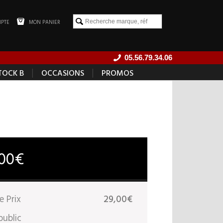
PTE
MON PANIER
05.56.79.34.06
|
|
TOCK B
OCCASIONS
PROMOS
,00€
e Prix
29,00€
public