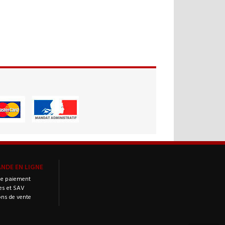
DE EN LIGNE
e paiement
es et SAV
ons de vente