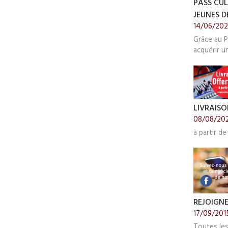
PASS CUL
JEUNES DE
14/06/20
Grâce au P
acquérir u
LIVRAISO
08/08/20
à partir de
REJOIGN
17/09/201
Toutes le