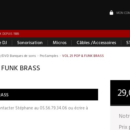
MON COM
 DEPUIS 1989.
|
|
|
|
e DJ
Sonorisation
Micros
Câbles /Accessoires
S
/DVD Banques de sons
>
ProSamples
>
VOL 25 POP & FUNK BRASS
 FUNK BRASS
29
RASS
contacter Stéphane au 05.56.79.34.06 ou écrire à
Notr
Prix 