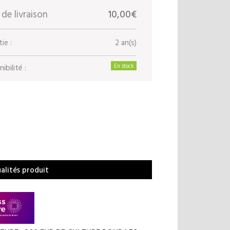
 de livraison
10,00€
ie :
2 an(s)
ibilité :
En stock
ualités produit