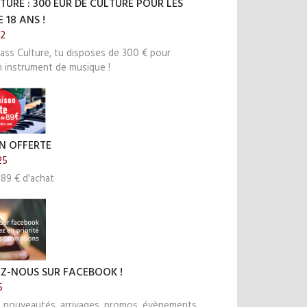
TURE : 300 EUR DE CULTURE POUR LES
 18 ANS !
22
ass Culture, tu disposes de 300 € pour
n instrument de musique !
N OFFERTE
25
 89 € d'achat
EZ-NOUS SUR FACEBOOK !
5
s nouveautés, arrivages, promos, évènements