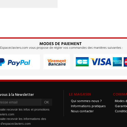
LE MAGASIN
COMMAN
Qui sommes-nous ?
Modes d
Informations pratiques
Garanti
aite recevoir les infos et promotions
Nous contacter
Conditi
aviers.com
aite recevoir les informations des
s d'espaceclaviers.com