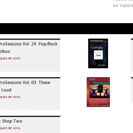
sur espace
oSessions Vol. 24  Pop/Rock
olbox
ues de sons
oSessions Vol. 03  These
 Loud
ues de sons
t Shop Two
ues de sons