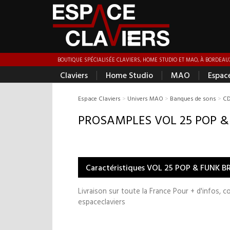
BOUTIQUE SPÉCIALISÉE CLAVIERS, HOME STUDIO ET MAO, À BORDEAUX
|
|
|
Claviers
Home Studio
MAO
Espac
Espace Claviers
>
Univers MAO
>
Banques de sons
>
CD
PROSAMPLES VOL 25 POP &
Caractéristiques VOL 25 POP & FUNK B
Livraison sur toute la France Pour + d'infos, 
espaceclaviers