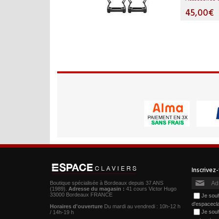
45,00€
Boutique spécialisée à Bordeaux depuis 37 ANS
(1989).
Adresse du magasin :
41 cours Victor Hugo
33000 Bordeaux FRANCE
Je souh
d'espacecl
Horaires d'ouverture
Du mardi au vendredi : 10h-12 h
Je souh
/ 14h-19 h