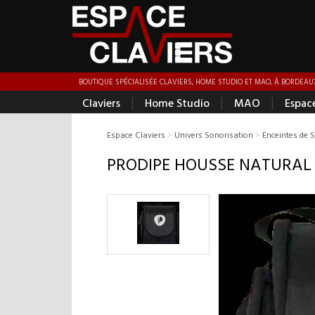
BOUTIQUE SPÉCIALISÉE CLAVIERS, HOME STUDIO ET MAO, À BORDEAUX
|
|
|
Claviers
Home Studio
MAO
Espac
Espace Claviers
>
Univers Sonorisation
>
Enceintes de 
PRODIPE HOUSSE NATURAL