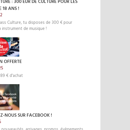
TURE : 300 EUR DE CULTURE POUR LES
 18 ANS !
22
ass Culture, tu disposes de 300 € pour
n instrument de musique !
N OFFERTE
25
 89 € d'achat
EZ-NOUS SUR FACEBOOK !
5
s nouveautés, arrivages, promos, évènements