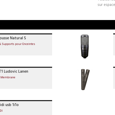
sur espace
ousse Natural 5
& Supports pour Enceintes
T1 Ludovic Lanen
e Membrane
di usb 1i1o
DI