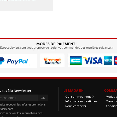
LE MAGASIN
COMMAN
Qui sommes-nous ?
Modes d
Informations pratiques
Garanti
aite recevoir les infos et promotions
Nous contacter
Conditi
aviers.com
aite recevoir les informations des