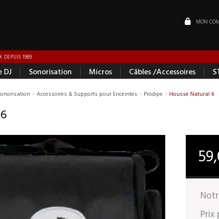
MON COM
 DEPUIS 1989.
|
|
|
|
e DJ
Sonorisation
Micros
Câbles /Accessoires
S
Sonorisation
>
Accessoires & Supports pour Enceintes
>
Prodipe
>
Housse Natural 6
 6
59
Notr
Prix 