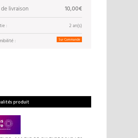
 de livraison
10,00€
ie :
2 an(s)
ibilité :
Sur Commande
ualités produit