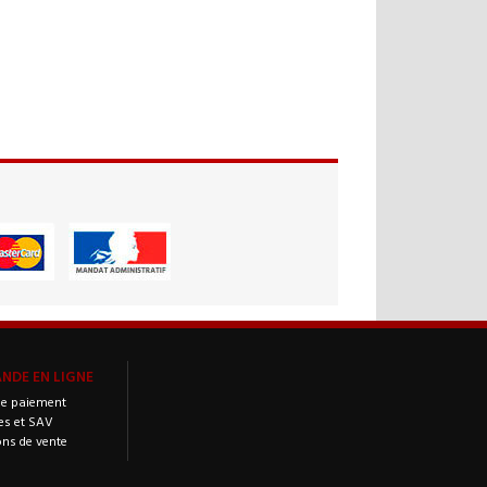
DE EN LIGNE
e paiement
es et SAV
ons de vente