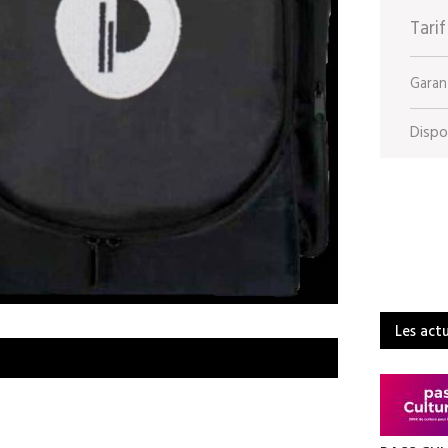
Tarif
Garant
Dispon
Les act