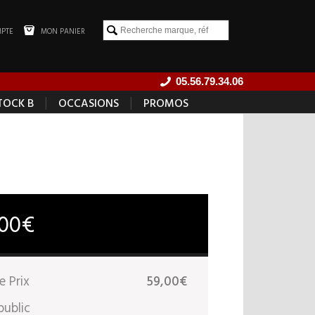
PTE
MON PANIER
05.56.79.34.06
|
|
TOCK B
OCCASIONS
PROMOS
,00€
e Prix
59,00€
public