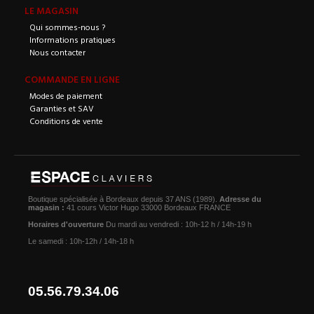
LE MAGASIN
Qui sommes-nous ?
Informations pratiques
Nous contacter
COMMANDE EN LIGNE
Modes de paiement
Garanties et SAV
Conditions de vente
Boutique spécialisée à Bordeaux depuis 37 ANS (1989).
Adresse du
magasin :
41 cours Victor Hugo 33000 Bordeaux FRANCE
Horaires d'ouverture
Du mardi au vendredi : 10h-12 h / 14h-19 h
Le samedi : 10h-12h / 14h-18 h
05.56.79.34.06