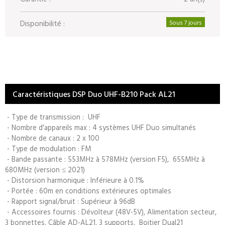
Disponibilité :
Sous 7 jours
Caractéristiques DSP Duo UHF-B210 Pack AL21
- Type de transmission : UHF
- Nombre d'appareils max : 4 systèmes UHF Duo simultanés
- Nombre de canaux : 2 x 100
- Type de modulation : FM
- Bande passante : 553MHz à 578MHz (version F5), 655MHz à
680MHz (version ≤ 2021)
- Distorsion harmonique : Inférieure à 0.1%
- Portée : 60m en conditions extérieures optimales
- Rapport signal/bruit : Supérieur à 96dB
- Accessoires fournis : Dévolteur (48V-5V), Alimentation secteur,
3 bonnettes, Câble AD-AL21, 3 supports, Boitier Dual21