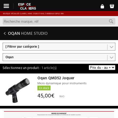
BOUTIQUE SPÉCIALISÉE CLAVIERS, HOME STUDIO ET MAO, À BORDEAUX DEPUIS 1989.
OQAN
HOME STUDIO
[ Filtrer par catégorie ]
Oqan
1 article(s)
Oqan QMD52 Joquer
Micro dynamique pour instruments
En stock
45,00€
N.C.