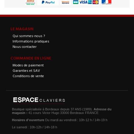
LE MAGASIN
Qui sommes-nous ?
Informations pratiques
Nous contacter
COMMANDE EN LIGNE
Modes de paiement
Garanties et SAV
Conditions de vente
Boutique spécialisée à Bordeaux depuis 37 ANS (1989).
Adresse du
magasin :
41 cours Victor Hugo 33000 Bordeaux FRANCE
Horaires d'ouverture
Du mardi au vendredi : 10h-12 h / 14h-19 h
Le samedi : 10h-12h / 14h-18 h