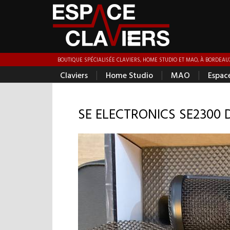
BOUTIQUE SPÉCIALISÉE CLAVIERS, HOME STUDIO ET MAO, À BORDEAUX
|
|
|
Claviers
Home Studio
MAO
Espac
SE ELECTRONICS SE2300