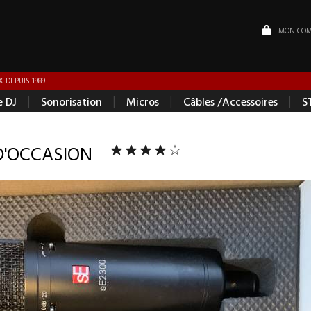
MON COM
 DEPUIS 1989.
|
|
|
|
e DJ
Sonorisation
Micros
Câbles /Accessoires
S
 D'OCCASION