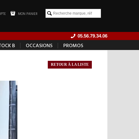
PTE
MON PANIER
05.56.79.34.06
|
|
TOCK B
OCCASIONS
PROMOS
RETOUR À LA LISTE