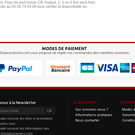
s. Frais de port inclus. CB, Paypal, 2, 3 ou 4 fois sans frais
r au 05.56.79.34.06 pour vérifier la disponibilité du
LE MAGASIN
COMMAN
Qui sommes-nous ?
Modes d
Informations pratiques
Garanti
aite recevoir les infos et promotions
Nous contacter
Conditi
aviers.com
aite recevoir les informations des
s d'espaceclaviers.com