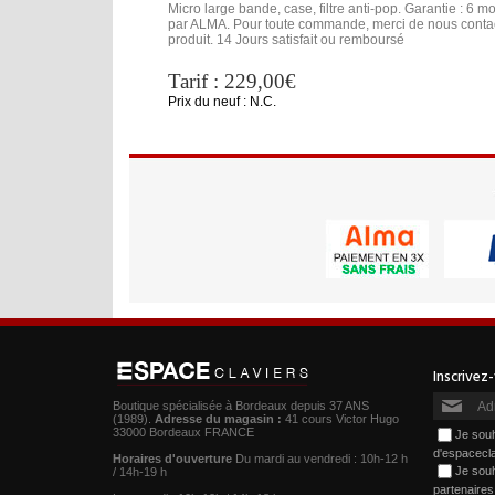
Micro large bande, case, filtre anti-pop. Garantie : 6 moi
par ALMA. Pour toute commande, merci de nous contacte
produit. 14 Jours satisfait ou remboursé
Tarif : 229,00€
Prix du neuf : N.C.
Boutique spécialisée à Bordeaux depuis 37 ANS
(1989).
Adresse du magasin :
41 cours Victor Hugo
33000 Bordeaux FRANCE
Je souh
d'espacecl
Horaires d'ouverture
Du mardi au vendredi : 10h-12 h
Je souh
/ 14h-19 h
partenaire