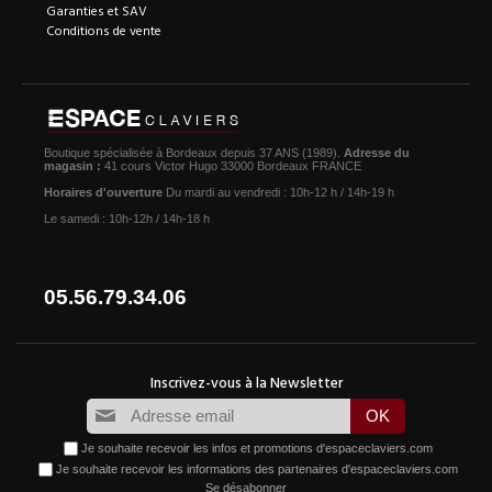
Garanties et SAV
Conditions de vente
Boutique spécialisée à Bordeaux depuis 37 ANS (1989).
Adresse du
magasin :
41 cours Victor Hugo 33000 Bordeaux FRANCE
Horaires d'ouverture
Du mardi au vendredi : 10h-12 h / 14h-19 h
Le samedi : 10h-12h / 14h-18 h
05.56.79.34.06
Je souhaite recevoir les infos et promotions d'espaceclaviers.com
Je souhaite recevoir les informations des partenaires d'espaceclaviers.com
Se désabonner