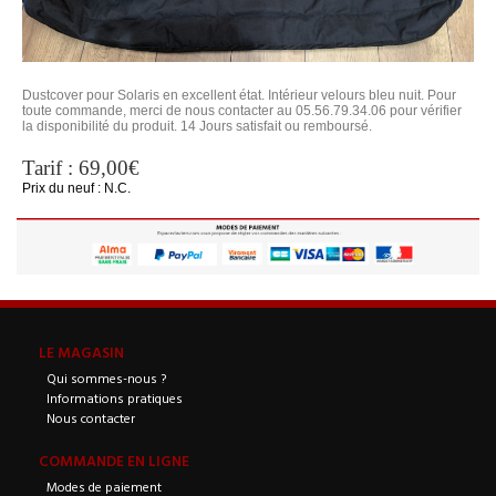
Dustcover pour Solaris en excellent état. Intérieur velours bleu nuit. Pour
toute commande, merci de nous contacter au 05.56.79.34.06 pour vérifier
la disponibilité du produit. 14 Jours satisfait ou remboursé.
Tarif : 69,00€
Prix du neuf : N.C.
LE MAGASIN
Qui sommes-nous ?
Informations pratiques
Nous contacter
COMMANDE EN LIGNE
Modes de paiement