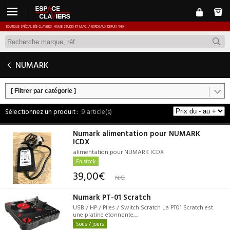
BOUTIQUE SPÉCIALISÉE CLAVIERS, HOME STUDIO ET MAO, À BORDEAUX DEPUIS 1989.
NUMARK
[ Filtrer par catégorie ]
9 article(s)
Numark alimentation pour NUMARK
ICDX
alimentation pour NUMARK ICDX
En stock
39,00€
N.C.
Numark PT-01 Scratch
USB / HP / Piles / Switch Scratch La PT01 Scratch est
une platine étonnante,...
Sous 7 jours