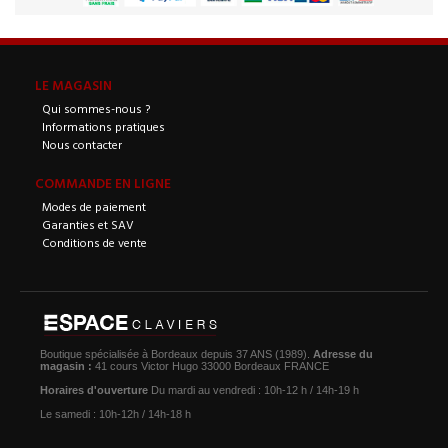
LE MAGASIN
Qui sommes-nous ?
Informations pratiques
Nous contacter
COMMANDE EN LIGNE
Modes de paiement
Garanties et SAV
Conditions de vente
Boutique spécialisée à Bordeaux depuis 37 ANS (1989).
Adresse du
magasin :
41 cours Victor Hugo 33000 Bordeaux FRANCE
Horaires d'ouverture
Du mardi au vendredi : 10h-12 h / 14h-19 h
Le samedi : 10h-12h / 14h-18 h