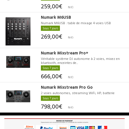
259,00€
N.C.
Numark M6USB
Numark M6USB : table de mixage 4 voies USB
Sous 7 jours
269,00€
N.C.
Numark Mixstream Pro+
Véritable système DJ autonome à 2 voies, mixez en
bluetooth, enceintes de...
Sous 7 jours
666,00€
N.C.
Numark Mixstream Pro Go
2 voies autonomes, streaming WiFi, HP, batterie
Sous 7 jours
798,00€
N.C.