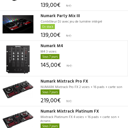
139,00€
N.C.
Numark Party Mix III
Contrôleur DJ avec jeu de lumière intégré
En stock
139,00€
N.C.
Numark M4
M4 3 voies
Sous 7 jours
145,00€
N.C.
Numark Mixtrack Pro FX
NUMARK Mixtrack Pro FX 2 voies + 16 pads + carte son
Sous 7 jours
219,00€
N.C.
Numark Mixtrack Platinum FX
Mixtrack Platinum FX 4 voies + 16 pads + carte son +
écrans
Sous 7 jours