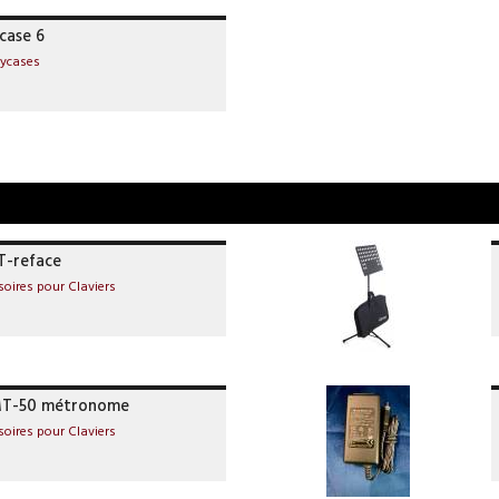
case 6
lycases
T-reface
soires pour Claviers
MT-50 métronome
soires pour Claviers