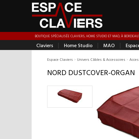
BOUTIQUE SPÉCIALISÉE CLAVIERS, HOME STUDIO ET MAO, À BORDEAUX
|
|
|
Claviers
Home Studio
MAO
Espac
Espace Claviers
>
Univers Câbles & Accessoires
>
Acces
NORD DUSTCOVER-ORGAN