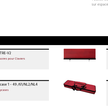
sur espace
TRE-V2
soires pour Claviers
case 1 - 49 /61/NL2/NL4
lycases