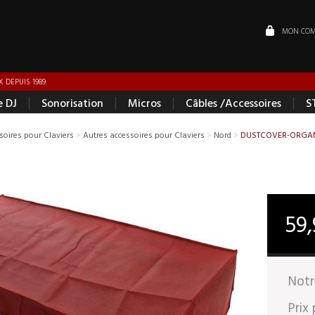
MON COM
 DEPUIS 1989.
|
|
|
|
e DJ
Sonorisation
Micros
Câbles /Accessoires
S
soires pour Claviers
>
Autres accessoires pour Claviers
>
Nord
>
DUSTCOVER-ORGA
59
Notr
Prix 