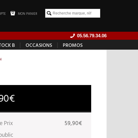
PTE
MON PANIER
05.56.79.34.06
|
|
TOCK B
OCCASIONS
PROMOS
N
,90€
e Prix
59,90€
public