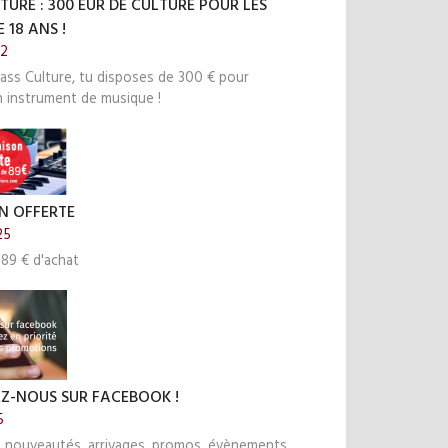
TURE : 300 EUR DE CULTURE POUR LES
 18 ANS !
22
ass Culture, tu disposes de 300 € pour
n instrument de musique !
N OFFERTE
25
 89 € d'achat
EZ-NOUS SUR FACEBOOK !
5
s nouveautés, arrivages, promos, évènements