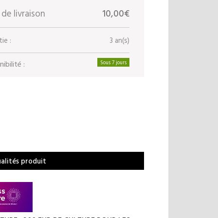
 de livraison
10,00€
ie :
3 an(s)
ibilité :
Sous 7 jours
ualités produit