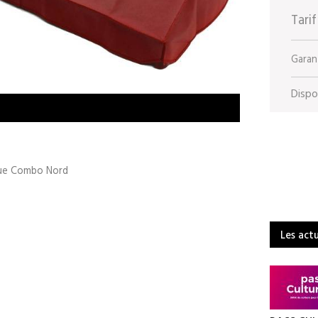
Tarif
Garant
Dispon
gue Combo Nord
Les act