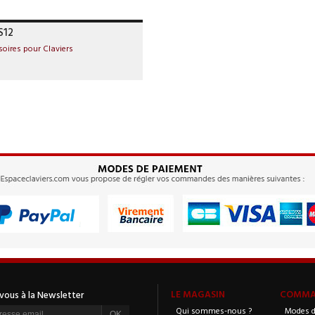
S12
soires pour Claviers
LE MAGASIN
COMMAN
Qui sommes-nous ?
Modes d