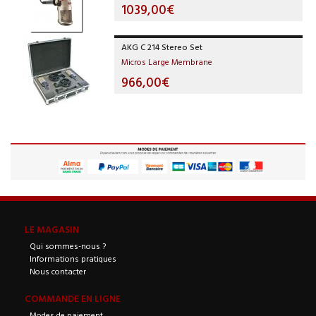
1039,00€
AKG C 214 Stereo Set
Micros Large Membrane
966,00€
LE MAGASIN
Qui sommes-nous ?
Informations pratiques
Nous contacter
COMMANDE EN LIGNE
Modes de paiement