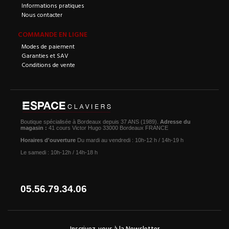
Informations pratiques
Nous contacter
COMMANDE EN LIGNE
Modes de paiement
Garanties et SAV
Conditions de vente
Boutique spécialisée à Bordeaux depuis 37 ANS (1989).
Adresse du
magasin :
41 cours Victor Hugo 33000 Bordeaux FRANCE
Horaires d'ouverture
Du mardi au vendredi : 10h-12 h / 14h-19 h
Le samedi : 10h-12h / 14h-18 h
05.56.79.34.06