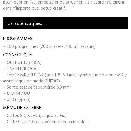
pour jouer en live, enregistrer ou streamer, il s’intègre facilement
dans n’importe quel setup créatif.
Caractéristiques:
PROGRAMMES
- 300 programmes (200 presets, 100 utilisateurs)
CONNECTIQUE
- OUTPUT L/R (RCA)
- LINE IN L/R (RCA)
- Entrée MIC/GUITAR (jack TRS 6,3 mm, symétrique en mode MIC /
asymétrique en mode GUITAR)
- Sortie casque (jack stéréo 6,3 mm)
- MIDI IN / OUT
- USB (Type B)
MÉMOIRE EXTERNE
- Cartes SD, SDHC (jusqu'à 32 Go)
- Carte Class 10 ou supérieure recommandée