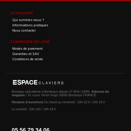
LE MAGASIN
Qui sommes-nous ?
Informations pratiques
Nous contacter
COMMANDE EN LIGNE
Modes de paiement
Garanties et SAV
Conditions de vente
Boutique spécialisée à Bordeaux depuis 37 ANS (1989).
Adresse du
magasin :
41 cours Victor Hugo 33000 Bordeaux FRANCE
Horaires d'ouverture
Du mardi au vendredi : 10h-12 h / 14h-19 h
Le samedi : 10h-12h / 14h-18 h
05.56.79.34.06