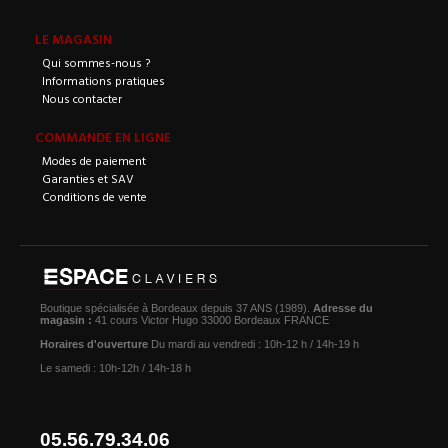
LE MAGASIN
Qui sommes-nous ?
Informations pratiques
Nous contacter
COMMANDE EN LIGNE
Modes de paiement
Garanties et SAV
Conditions de vente
Boutique spécialisée à Bordeaux depuis 37 ANS (1989).
Adresse du
magasin :
41 cours Victor Hugo 33000 Bordeaux FRANCE
Horaires d'ouverture
Du mardi au vendredi : 10h-12 h / 14h-19 h
Le samedi : 10h-12h / 14h-18 h
05.56.79.34.06