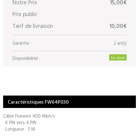
Notre Prix
15,00€
Prix public
Tarif de livraison
10,00€
Garantie :
2 an(s)
Disponibilité :
En stock
Caractéristiques FW64P030
Câble Firewire 400 Mbit/s
. 6 PIN vers 4 PIN
. Longueur : 3 M