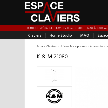
BOUTIQUE SPÉCIALISÉE CLAVIERS, HOME STUDIO ET MAO, À BORDEAUX
|
|
|
Claviers
Home Studio
MAO
Espac
Espace Claviers
>
Univers Microphones
>
Accessoires 
K & M 21080