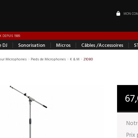
MON COM
 DEPUIS 1989.
|
|
|
|
e DJ
Sonorisation
Micros
Câbles /Accessoires
S
pour Microphones
>
Pieds de Microphones
>
K & M
>
21080
67
Notr
Prix 