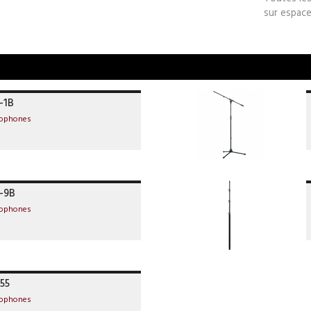
sur espace
-1B
rophones
-9B
rophones
55
rophones