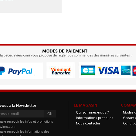
LE MAGASIN
COMMAN
Qui sommes-nous ?
Modes d
Informations pratiques
Garanti
aite recevoir les infos et promotions
Nous contacter
Conditi
aviers.com
aite recevoir les informations des