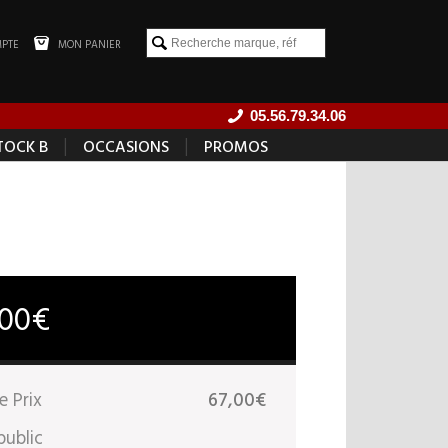
PTE
MON PANIER
05.56.79.34.06
|
|
TOCK B
OCCASIONS
PROMOS
,00€
e Prix
67,00€
public