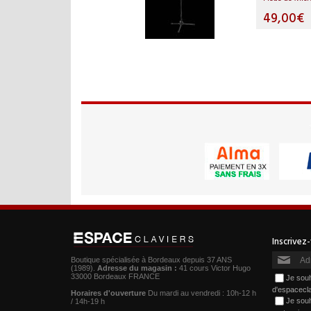
49,00€
Boutique spécialisée à Bordeaux depuis 37 ANS
(1989).
Adresse du magasin :
41 cours Victor Hugo
33000 Bordeaux FRANCE
Je souh
d'espacecl
Horaires d'ouverture
Du mardi au vendredi : 10h-12 h
Je souh
/ 14h-19 h