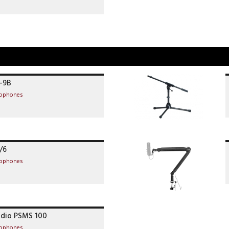
-9B
rophones
/6
rophones
dio PSMS 100
rophones