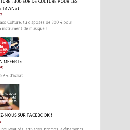
TURE : 300 EUR DE CULTURE POUR LES
 18 ANS !
22
ass Culture, tu disposes de 300 € pour
n instrument de musique !
N OFFERTE
25
 89 € d'achat
EZ-NOUS SUR FACEBOOK !
5
s nouveautés, arrivages, promos, évènements