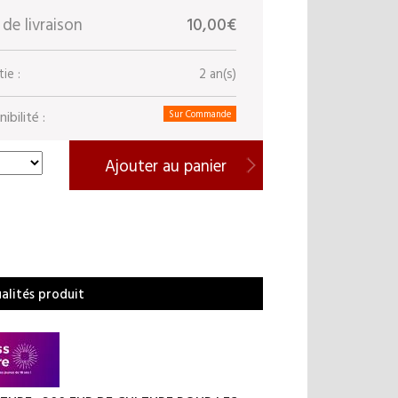
 de livraison
10,00€
ie :
2 an(s)
ibilité :
Sur Commande
Ajouter au panier
ualités produit