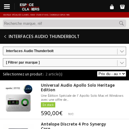
BOUTIQUE SPÉCIALISÉE CLAVIERS, HOME STUDIO ET MAO, À BORDEAUX DEPUIS 1989.
INTERFACES AUDIO THUNDERBOLT
Interfaces Audio Thunderbolt
[ Filtrer par marque ]
2 article(s)
Universal Audio Apollo Solo Heritage
Edition
Une Édition Spéciale de l' Apollo Solo Mac et Windows
avec une offre de...
En stock
590,00€
N.C.
Antelope Discrete 4 Pro Synergy
Core