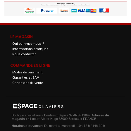
LE MAGASIN
Qui sommes-nous ?
Informations pratiques
Nous contacter
COMMANDE EN LIGNE
Modes de paiement
Garanties et SAV
Conditions de vente
Boutique spécialisée à Bordeaux depuis 37 ANS (1989).
Adresse du
magasin :
41 cours Victor Hugo 33000 Bordeaux FRANCE
Horaires d'ouverture
Du mardi au vendredi : 10h-12 h / 14h-19 h