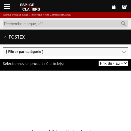
BOUTIQUE SPÉCIALISÉE CLAVIERS, HOME STUDIO ET MAO, À BORDEAUX DEPUIS 1989.
FOSTEX
[ Filtrer par catégorie ]
0 article(s)