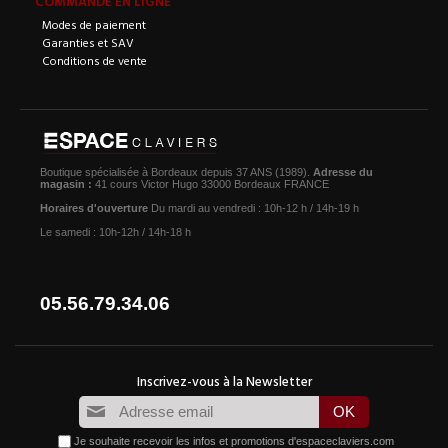
COMMANDE EN LIGNE
Modes de paiement
Garanties et SAV
Conditions de vente
Boutique spécialisée à Bordeaux depuis 37 ANS (1989).
Adresse du
magasin :
41 cours Victor Hugo 33000 Bordeaux FRANCE
Horaires d'ouverture
Du mardi au vendredi : 10h-12 h / 14h-19 h
Le samedi : 10h-12h / 14h-18 h
05.56.79.34.06
Je souhaite recevoir les infos et promotions d'espaceclaviers.com