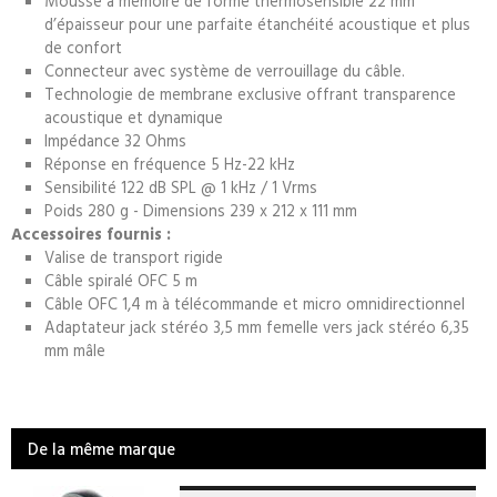
Mousse à mémoire de forme thermosensible 22 mm
d’épaisseur pour une parfaite étanchéité acoustique et plus
de confort
Connecteur avec système de verrouillage du câble.
Technologie de membrane exclusive offrant transparence
acoustique et dynamique
Impédance 32 Ohms
Réponse en fréquence 5 Hz-22 kHz
Sensibilité 122 dB SPL @ 1 kHz / 1 Vrms
Poids 280 g - Dimensions 239 x 212 x 111 mm
Accessoires fournis :
Valise de transport rigide
Câble spiralé OFC 5 m
Câble OFC 1,4 m à télécommande et micro omnidirectionnel
Adaptateur jack stéréo 3,5 mm femelle vers jack stéréo 6,35
mm mâle
De la même marque