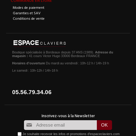
COMMANDE EN LIGNE
Modes de paiement
Garanties et SAV
Conditions de vente
Boutique spécialisée à Bordeaux depuis 37 ANS (1989).
Adresse du
magasin :
41 cours Victor Hugo 33000 Bordeaux FRANCE
Horaires d'ouverture
Du mardi au vendredi : 10h-12 h / 14h-19 h
Le samedi : 10h-12h / 14h-18 h
05.56.79.34.06
Je souhaite recevoir les infos et promotions d'espaceclaviers.com