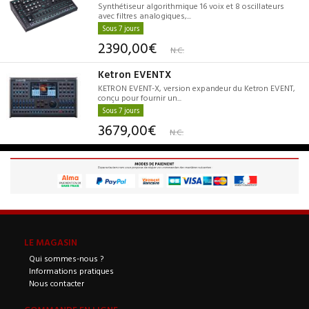
Synthétiseur algorithmique 16 voix et 8 oscillateurs
avec filtres analogiques,...
Sous 7 jours
2390,00€
N.C.
Ketron EVENTX
KETRON EVENT-X, version expandeur du Ketron EVENT,
conçu pour fournir un...
Sous 7 jours
3679,00€
N.C.
LE MAGASIN
Qui sommes-nous ?
Informations pratiques
Nous contacter