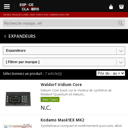
BOUTIQUE SPÉCIALISÉE CLAVIERS, HOME STUDIO ET MAO, À BORDEAUX DEPUIS 1989.
EXPANDEURS
Expandeurs
[ Filtrer par marque ]
7 article(s)
Waldorf Iridium Core
Iridium Core basé sur le moteur de synthèse de
Waldorf Quantum et Iridium,...
Sous 7 jours
N.C.
Kodamo Mask1EX MK2
Synthétiseur compact et extrêmement puissant, idéal