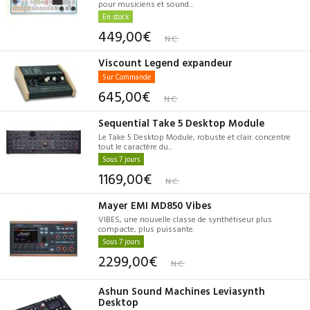
pour musiciens et sound...
En stock
449,00€
N.C.
Viscount Legend expandeur
Sur Commande
645,00€
N.C.
Sequential Take 5 Desktop Module
Le Take 5 Desktop Module, robuste et clair. concentre
tout le caractère du...
Sous 7 jours
1169,00€
N.C.
Mayer EMI MD850 Vibes
VIBES, une nouvelle classe de synthétiseur plus
compacte, plus puissante.
Sous 7 jours
2299,00€
N.C.
Ashun Sound Machines Leviasynth
Desktop