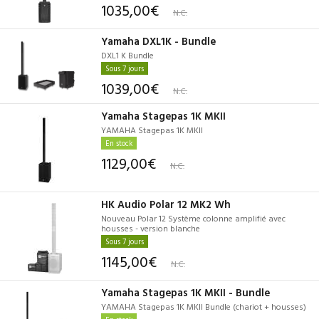
1035,00€
N.C.
Yamaha DXL1K - Bundle
DXL1 K Bundle
Sous 7 jours
1039,00€
N.C.
Yamaha Stagepas 1K MKII
YAMAHA Stagepas 1K MKII
En stock
1129,00€
N.C.
HK Audio Polar 12 MK2 Wh
Nouveau Polar 12 Système colonne amplifié avec
housses - version blanche
Sous 7 jours
1145,00€
N.C.
Yamaha Stagepas 1K MKII - Bundle
YAMAHA Stagepas 1K MKII Bundle (chariot + housses)