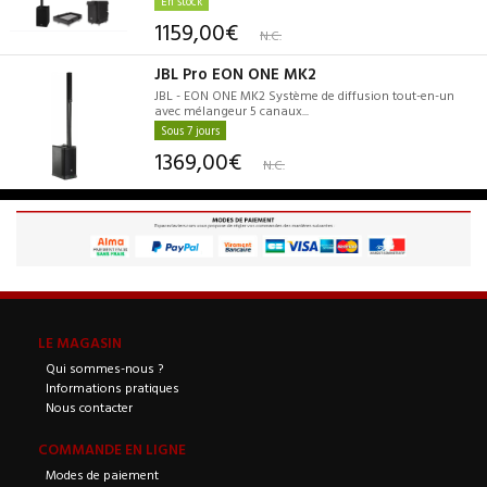
En stock
1159,00€
N.C.
JBL Pro EON ONE MK2
JBL - EON ONE MK2 Système de diffusion tout-en-un
avec mélangeur 5 canaux...
Sous 7 jours
1369,00€
N.C.
LE MAGASIN
Qui sommes-nous ?
Informations pratiques
Nous contacter
COMMANDE EN LIGNE
Modes de paiement