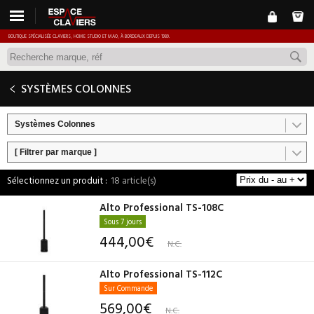
BOUTIQUE SPÉCIALISÉE CLAVIERS, HOME STUDIO ET MAO, À BORDEAUX DEPUIS 1989.
SYSTÈMES COLONNES
Systèmes Colonnes
[ Filtrer par marque ]
18 article(s)
Alto Professional TS-108C
Sous 7 jours
444,00€
N.C.
Alto Professional TS-112C
Sur Commande
569,00€
N.C.