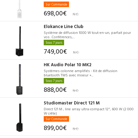
Sur Commande
698,00€
N.C.
Elokance Line Club
Système de diffusion 1000 W tout-en-un, parfait pour
vos: Conférences,...
Sous 7 jours
749,00€
N.C.
HK Audio Polar 10 MK2
Systèmes colonne amplifiés - Kit de diffusion
bluetooth TWS avec mixeur +...
Sous 7 jours
888,00€
N.C.
Studiomaster Direct 121 M
Direct 121 M , line array ultra-compact 12", 600 W (2 000
W crête)
Sur Commande
899,00€
N.C.