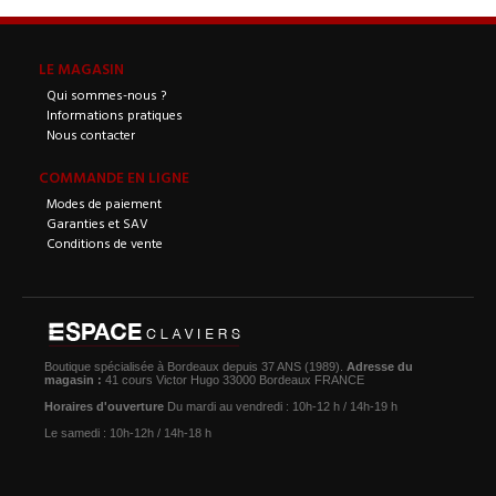
LE MAGASIN
Qui sommes-nous ?
Informations pratiques
Nous contacter
COMMANDE EN LIGNE
Modes de paiement
Garanties et SAV
Conditions de vente
Boutique spécialisée à Bordeaux depuis 37 ANS (1989).
Adresse du
magasin :
41 cours Victor Hugo 33000 Bordeaux FRANCE
Horaires d'ouverture
Du mardi au vendredi : 10h-12 h / 14h-19 h
Le samedi : 10h-12h / 14h-18 h