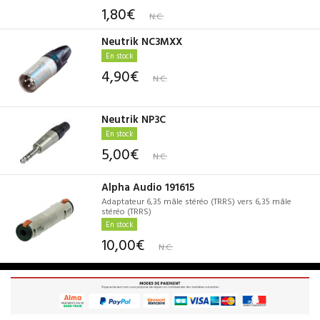
1,80€
N.C.
Neutrik NC3MXX
En stock
4,90€
N.C.
Neutrik NP3C
En stock
5,00€
N.C.
Alpha Audio 191615
Adaptateur 6,35 mâle stéréo (TRRS) vers 6,35 mâle
stéréo (TRRS)
En stock
10,00€
N.C.