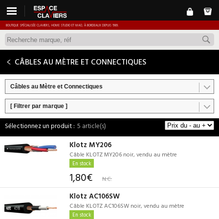
BOUTIQUE SPÉCIALISÉE CLAVIERS, HOME STUDIO ET MAO, À BORDEAUX DEPUIS 1989.
CÂBLES AU MÈTRE ET CONNECTIQUES
Câbles au Mètre et Connectiques
[ Filtrer par marque ]
5 article(s)
Klotz MY206
Câble KLOTZ MY206 noir, vendu au mètre
En stock
1,80€
N.C.
Klotz AC106SW
Câble KLOTZ AC106SW noir, vendu au mètre
En stock