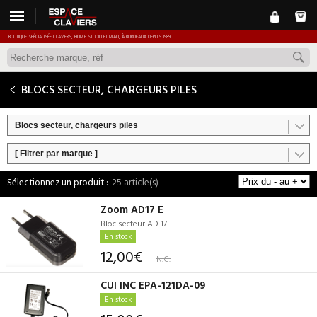
BOUTIQUE SPÉCIALISÉE CLAVIERS, HOME STUDIO ET MAO, À BORDEAUX DEPUIS 1989.
BLOCS SECTEUR, CHARGEURS PILES
Blocs secteur, chargeurs piles
[ Filtrer par marque ]
25 article(s)
Zoom AD17 E
Bloc secteur AD 17E
En stock
12,00€
N.C.
CUI INC EPA-121DA-09
En stock