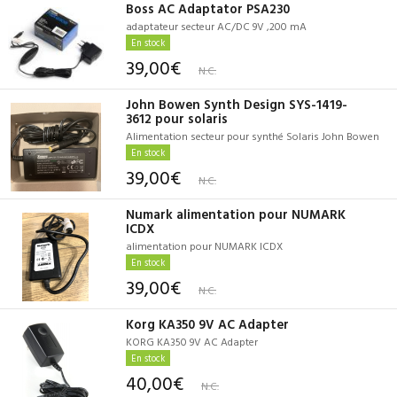
Boss AC Adaptator PSA230
adaptateur secteur AC/DC 9V ,200 mA
En stock
39,00€
N.C.
John Bowen Synth Design SYS-1419-
3612 pour solaris
Alimentation secteur pour synthé Solaris John Bowen
En stock
39,00€
N.C.
Numark alimentation pour NUMARK
ICDX
alimentation pour NUMARK ICDX
En stock
39,00€
N.C.
Korg KA350 9V AC Adapter
KORG KA350 9V AC Adapter
En stock
40,00€
N.C.