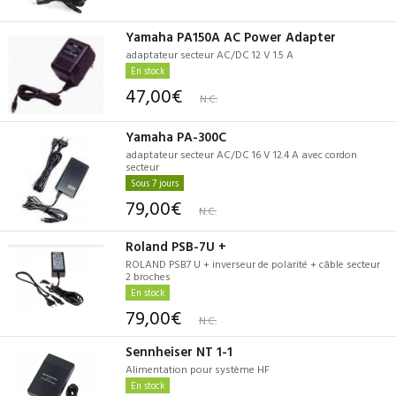
Yamaha PA150A AC Power Adapter
adaptateur secteur AC/DC 12 V 1.5 A
En stock
47,00€
N.C.
Yamaha PA-300C
adaptateur secteur AC/DC 16 V 12.4 A avec cordon
secteur
Sous 7 jours
79,00€
N.C.
Roland PSB-7U +
ROLAND PSB7 U + inverseur de polarité + câble secteur
2 broches
En stock
79,00€
N.C.
Sennheiser NT 1-1
Alimentation pour système HF
En stock