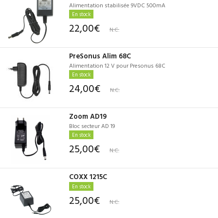
Alimentation stabilisée 9VDC 500mA
En stock
22,00€
N.C.
PreSonus Alim 68C
Alimentation 12 V pour Presonus 68C
En stock
24,00€
N.C.
Zoom AD19
Bloc secteur AD 19
En stock
25,00€
N.C.
COXX 1215C
En stock
25,00€
N.C.