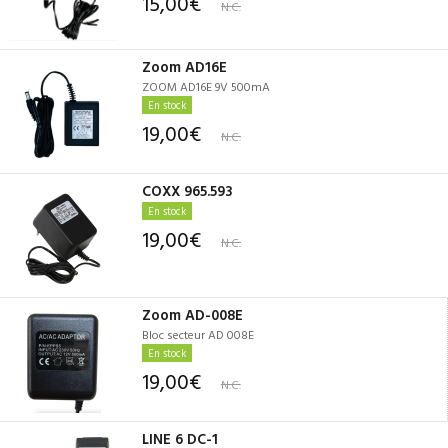
15,00€
N.C.
Zoom AD16E
ZOOM AD16E 9V 500mA
En stock
19,00€
N.C.
COXX 965.593
En stock
19,00€
N.C.
Zoom AD-008E
Bloc secteur AD 008E
En stock
19,00€
N.C.
LINE 6 DC-1