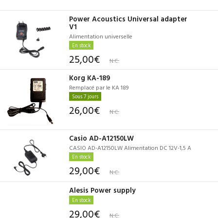
Power Acoustics Universal adapter
V1
Alimentation universelle
En stock
25,00€
N.C.
Korg KA-189
Remplacé par le KA 189
Sous 7 jours
26,00€
N.C.
Casio AD-A12150LW
CASIO AD-A12150LW Alimentation DC 12V-1,5 A
En stock
29,00€
N.C.
Alesis Power supply
En stock
29,00€
N.C.