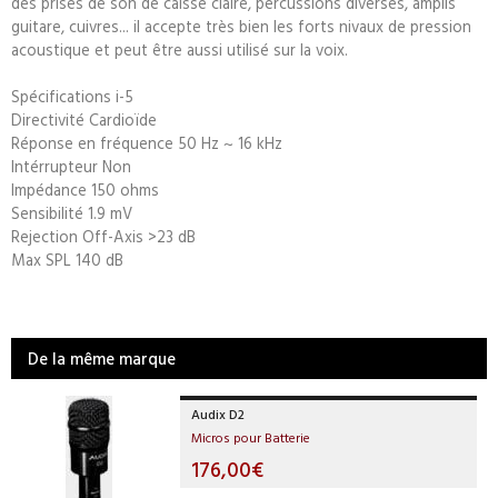
des prises de son de caisse claire, percussions diverses, amplis
guitare, cuivres... il accepte très bien les forts nivaux de pression
acoustique et peut être aussi utilisé sur la voix.
Spécifications i-5
Directivité Cardioïde
Réponse en fréquence 50 Hz ~ 16 kHz
Intérrupteur Non
Impédance 150 ohms
Sensibilité 1.9 mV
Rejection Off-Axis >23 dB
Max SPL 140 dB
De la même marque
Audix D2
Micros pour Batterie
176,00€