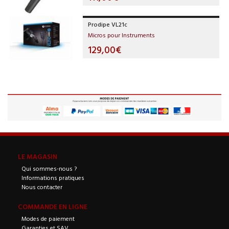
Prodipe VL21c
Micros pour Instruments
129,00€
LE MAGASIN
Qui sommes-nous ?
Informations pratiques
Nous contacter
COMMANDE EN LIGNE
Modes de paiement
Garanties et SAV