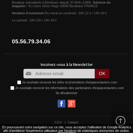
Boutique spécialisée à Bordeaux depuis 37 ANS (1989).
Adresse du
magasin :
41 cours Victor Hugo 33000 Bordeaux FRANCE
Horaires d'ouverture
Du mardi au vendredi : 10h-12 h / 14h-19 h
Le samedi : 10h-12h / 14h-18 h
05.56.79.34.06
Je souhaite recevoir les infos et promotions d'espaceclaviers.com
Je souhaite recevoir les informations des partenaires d'espaceclaviers.com
Se désabonner
|
C.G.V.
Contact
En poursuivant votre navigation sur ce site, vous acceptez l'utilisation de Google Analytics
afin d'améliorer l'expérience utilisateur par l'analyse de statistiques anonymes de visites.