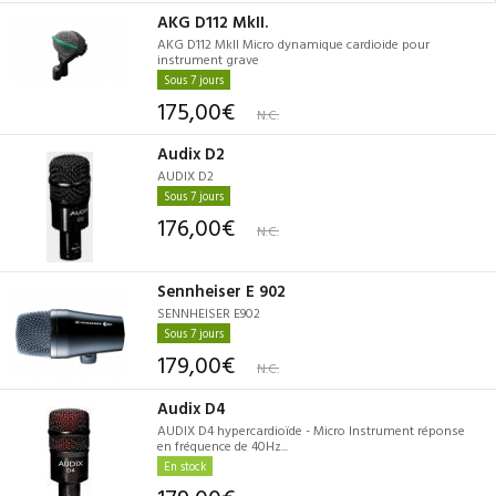
AKG D112 MkII.
AKG D112 MkII Micro dynamique cardioide pour
instrument grave
Sous 7 jours
175,00€
N.C.
Audix D2
AUDIX D2
Sous 7 jours
176,00€
N.C.
Sennheiser E 902
SENNHEISER E902
Sous 7 jours
179,00€
N.C.
Audix D4
AUDIX D4 hypercardioïde - Micro Instrument réponse
en fréquence de 40Hz...
En stock