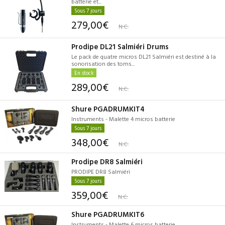
batterie et...
Sous 7 jours
279,00€
N.C.
Prodipe DL21 Salmiéri Drums
Le pack de quatre micros DL21 Salmiéri est destiné à la
sonorisation des toms...
En stock
289,00€
N.C.
Shure PGADRUMKIT4
Instruments - Malette 4 micros batterie
Sous 7 jours
348,00€
N.C.
Prodipe DR8 Salmiéri
PRODIPE DR8 Salmiéri
Sous 7 jours
359,00€
N.C.
Shure PGADRUMKIT6
Instruments - Malette 6 micros batterie