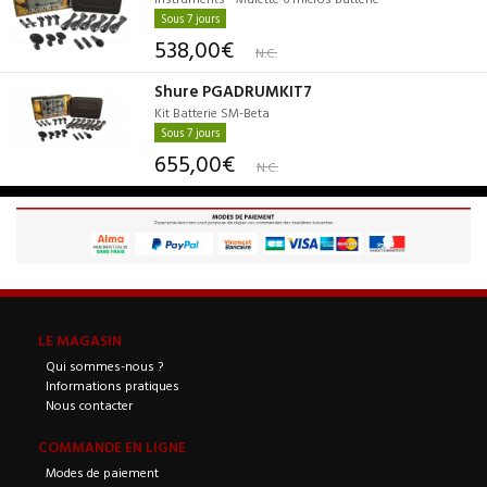
Sous 7 jours
538,00€
N.C.
Shure PGADRUMKIT7
Kit Batterie SM-Beta
Sous 7 jours
655,00€
N.C.
LE MAGASIN
Qui sommes-nous ?
Informations pratiques
Nous contacter
COMMANDE EN LIGNE
Modes de paiement