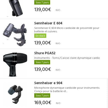
Sous 7 jours
139,00€
N.C.
Sennheiser E 604
Sennheiser E 604 Micro cardioïde de proximité pour
batterie et cuivres.
En stock
139,00€
N.C.
Shure PGA52
Instruments - Toms/Caisse claire dynamique cardio
Sous 7 jours
139,00€
N.C.
Sennheiser e 904
Microphone dynamique cardioïde pour instruments.
Conçu pour la batterie et...
Sous 7 jours
169,00€
N.C.