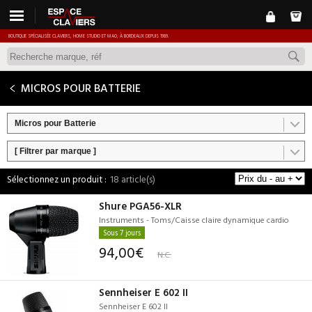
BOUTIQUE SPÉCIALISÉE CLAVIERS, HOME STUDIO ET MAO, À BORDEAUX DEPUIS 1989.
MICROS POUR BATTERIE
Micros pour Batterie
[ Filtrer par marque ]
18 article(s)
Shure PGA56-XLR
Instruments - Toms/Caisse claire dynamique cardio
Sous 7 jours
94,00€
N.C.
Sennheiser E 602 II
Sennheiser E 602 II