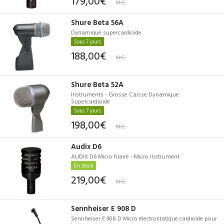
179,00€
N.C.
Shure Beta 56A
Dynamique supercardioïde
Sous 7 jours
188,00€
N.C.
Shure Beta 52A
Instruments - Grosse Caisse Dynamique
Supercardioïde
Sous 7 jours
198,00€
N.C.
Audix D6
AUDIX D6 Micro filaire - Micro Instrument
En stock
219,00€
N.C.
Sennheiser E 908 D
Sennheiser E 908 D Micro électrostatique cardioïde pour