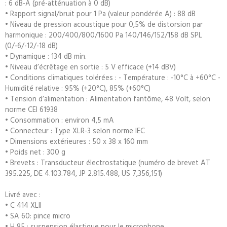
: 6 dB-A (pré-atténuation à 0 dB)
• Rapport signal/bruit pour 1 Pa (valeur pondérée A) : 88 dB
• Niveau de pression acoustique pour 0,5% de distorsion par
harmonique : 200/400/800/1600 Pa 140/146/152/158 dB SPL
(0/-6/-12/-18 dB)
• Dynamique : 134 dB min.
• Niveau d’écrêtage en sortie : 5 V efficace (+14 dBV)
• Conditions climatiques tolérées : - Température : -10°C à +60°C -
Humidité relative : 95% (+20°C), 85% (+60°C)
• Tension d’alimentation : Alimentation fantôme, 48 Volt, selon
norme CEI 61938
• Consommation : environ 4,5 mA
• Connecteur : Type XLR-3 selon norme IEC
• Dimensions extérieures : 50 x 38 x 160 mm
• Poids net : 300 g
• Brevets : Transducteur électrostatique (numéro de brevet AT
395.225, DE 4.103.784, JP 2.815.488, US 7,356,151)
Livré avec :
• C 414 XLII
• SA 60: pince micro
• H 85 : suspension élastique pour le microphone