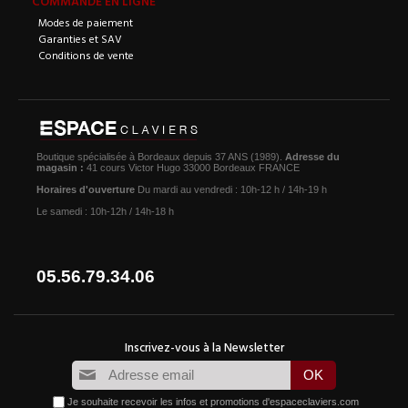
COMMANDE EN LIGNE
Modes de paiement
Garanties et SAV
Conditions de vente
Boutique spécialisée à Bordeaux depuis 37 ANS (1989).
Adresse du
magasin :
41 cours Victor Hugo 33000 Bordeaux FRANCE
Horaires d'ouverture
Du mardi au vendredi : 10h-12 h / 14h-19 h
Le samedi : 10h-12h / 14h-18 h
05.56.79.34.06
Je souhaite recevoir les infos et promotions d'espaceclaviers.com