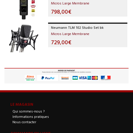
Micros Large Membrane
798,00€
Neumann TLM 102 Studio Set bk
Micros Large Membrane
729,00€
LE MAGASIN
Qui sommes-nous ?
Informations pratiques
Nous contacter