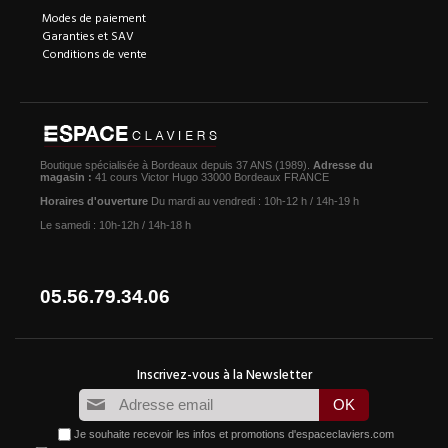
Modes de paiement
Garanties et SAV
Conditions de vente
Boutique spécialisée à Bordeaux depuis 37 ANS (1989).
Adresse du
magasin :
41 cours Victor Hugo 33000 Bordeaux FRANCE
Horaires d'ouverture
Du mardi au vendredi : 10h-12 h / 14h-19 h
Le samedi : 10h-12h / 14h-18 h
05.56.79.34.06
Je souhaite recevoir les infos et promotions d'espaceclaviers.com