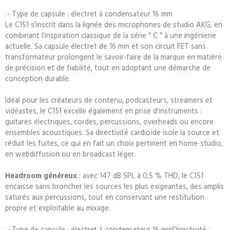
- Type de capsule : électret à condensateur 16 mm
Le C151 s'inscrit dans la lignée des microphones de studio AKG, en
combinant l'inspiration classique de la série " C " à une ingénierie
actuelle. Sa capsule électret de 16 mm et son circuit FET sans
transformateur prolongent le savoir-faire de la marque en matière
de précision et de fiabilité, tout en adoptant une démarche de
conception durable.
Idéal pour les créateurs de contenu, podcasteurs, streamers et
vidéastes, le C151 excelle également en prise d'instruments :
guitares électriques, cordes, percussions, overheads ou encore
ensembles acoustiques. Sa directivité cardioïde isole la source et
réduit les fuites, ce qui en fait un choix pertinent en home-studio,
en webdiffusion ou en broadcast léger.
Headroom généreux
: avec 147 dB SPL à 0,5 % THD, le C151
encaisse sans broncher les sources les plus exigeantes, des amplis
saturés aux percussions, tout en conservant une restitution
propre et exploitable au mixage.
- Type de capsule : électret à condensateur 16 mmDirectivité :