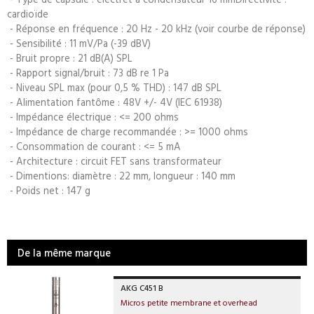
cardioïde
- Réponse en fréquence : 20 Hz - 20 kHz (voir courbe de réponse)
- Sensibilité : 11 mV/Pa (-39 dBV)
- Bruit propre : 21 dB(A) SPL
- Rapport signal/bruit : 73 dB re 1 Pa
- Niveau SPL max (pour 0,5 % THD) : 147 dB SPL
- Alimentation fantôme : 48V +/- 4V (IEC 61938)
- Impédance électrique : <= 200 ohms
- Impédance de charge recommandée : >= 1000 ohms
- Consommation de courant : <= 5 mA
- Architecture : circuit FET sans transformateur
- Dimentions: diamètre : 22 mm, longueur : 140 mm
- Poids net : 147 g
De la même marque
AKG C451 B
Micros petite membrane et overhead