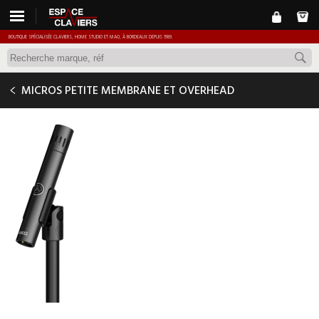
BOUTIQUE SPÉCIALISÉE CLAVIERS, HOME STUDIO ET MAO, À BORDEAUX DEPUIS 1989.
AKG C151
MICROS PETITE MEMBRANE ET OVERHEAD