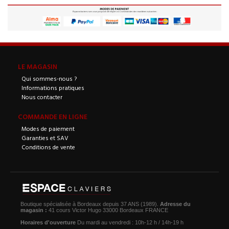
LE MAGASIN
Qui sommes-nous ?
Informations pratiques
Nous contacter
COMMANDE EN LIGNE
Modes de paiement
Garanties et SAV
Conditions de vente
Boutique spécialisée à Bordeaux depuis 37 ANS (1989).
Adresse du
magasin :
41 cours Victor Hugo 33000 Bordeaux FRANCE
Horaires d'ouverture
Du mardi au vendredi : 10h-12 h / 14h-19 h