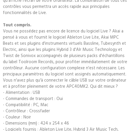
qu'affiche l'écran de votre ordinateur. La combinaison de tous ces
contrôles vous permettra un accès rapide aux principales
fonctionnalités de Live.
Tout compris.
Vous ne possédez pas encore de licence du logiciel Live ? Akai a
pensé à vous et fournit le logiciel
Ableton
Live Lite, Akai MPC
Beats et ses plugins d'instruments virtuels Bassline, Tubesynth et
Electric, ainsi que les plugins
Hybrid 3
d'AIr Music Technology et
Twist de Sonivox accompagnés de plusieurs packs d'échantillons
du label Toolroom Records, pour profiter immédiatement de votre
contrôleur. Aucune configuration complexe n'est nécessaire. Les
principaux paramètres du logiciel sont assignés automatiquement.
Vous n'avez plus qu'à connecter le câble USB sur votre ordinateur
et à profiter pleinement de votre
APC40MK2
. Qui dit mieux ?
- Alimentation : USB
- Commandes de transport : Oui
- Compatibilité : PC, Mac
- Contrôleur : Crossfader
- Couleur : Noir
- Dimensions (mm) : 424 x 254 x 46
- Logiciels fournis : Ableton Live Lite, Hybrid 3 Air Music Tech,