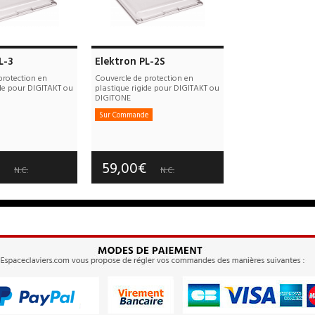
L-3
Elektron PL-2S
protection en
Couvercle de protection en
ide pour DIGITAKT ou
plastique rigide pour DIGITAKT ou
DIGITONE
Sur Commande
e port : 10,00€
Frais de port : 10,00€
tie :
3 an(s)
Garantie :
3 an(s)
€
59,00€
N.C.
N.C.