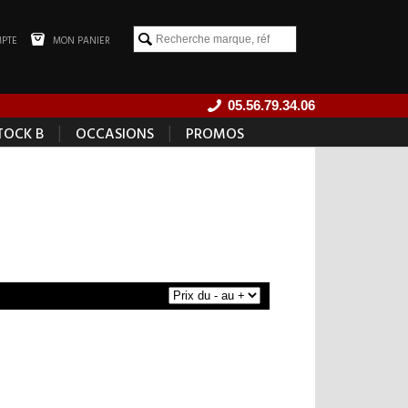
PTE
MON PANIER
05.56.79.34.06
|
|
TOCK B
OCCASIONS
PROMOS