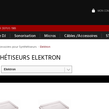
MON COM
 DEPUIS 1989.
|
|
|
|
e DJ
Sonorisation
Micros
Câbles /Accessoires
S
cessoires pour Synthétiseurs
>
Elektron
HÉTISEURS ELEKTRON
Elektron