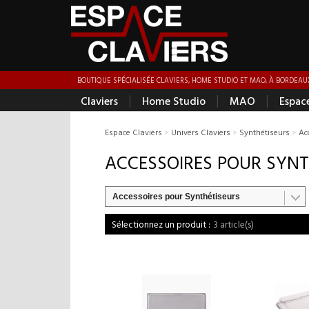
BOUTIQUE SPÉCIALISÉE CLAVIERS, HOME STUDIO ET MAO, À BORDEAUX
|
|
|
Claviers
Home Studio
MAO
Espac
Espace Claviers
>
Univers Claviers
>
Synthétiseurs
>
Ac
ACCESSOIRES POUR SYNT
Accessoires pour Synthétiseurs
3 article(s)